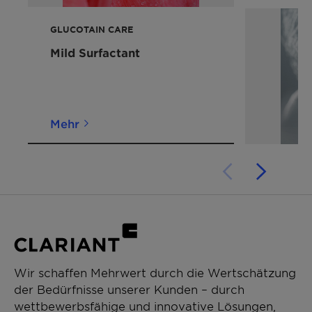
Mit Palmöl
Wenn Sie weitere Informationen zur
GLUCOTAIN CARE
Kennzeichnung durch die Vegan Society
Mild Surfactant
wünschen, kontaktieren Sie uns bitte.
Mehr
Wir schaffen Mehrwert durch die Wertschätzung
der Bedürfnisse unserer Kunden – durch
wettbewerbsfähige und innovative Lösungen,