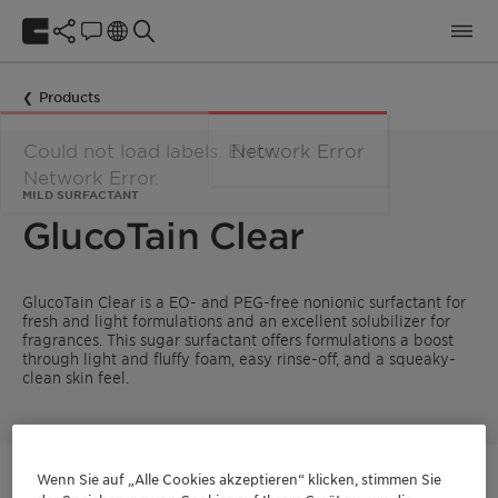
Products
MILD SURFACTANT
GlucoTain Clear
GlucoTain Clear is a EO- and PEG-free nonionic surfactant for
fresh and light formulations and an excellent solubilizer for
fragrances. This sugar surfactant offers formulations a boost
through light and fluffy foam, easy rinse-off, and a squeaky-
clean skin feel.
Wenn Sie auf „Alle Cookies akzeptieren“ klicken, stimmen Sie
Kontaktieren Sie uns