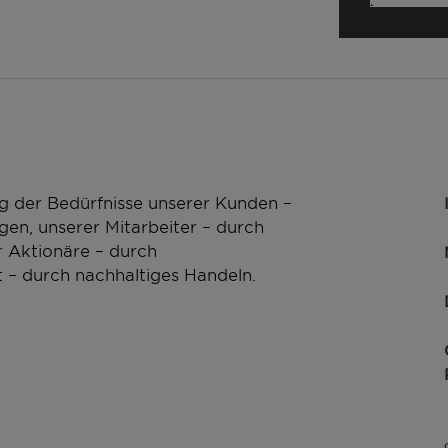
your sales contact.
your sales contact.
g der Bedürfnisse unserer Kunden –
en, unserer Mitarbeiter – durch
 Aktionäre – durch
 – durch nachhaltiges Handeln.