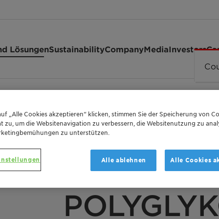
nd Lösungen
Sustainability
Company
Media
Investors
Ca
Cou
200
uf „Alle Cookies akzeptieren“ klicken, stimmen Sie der Speicherung von Co
t zu, um die Websitenavigation zu verbessern, die Websitenutzung zu anal
rketingbemühungen zu unterstützen.
instellungen
Alle ablehnen
Alle Cookies a
SOLVENT
POLYGLYK