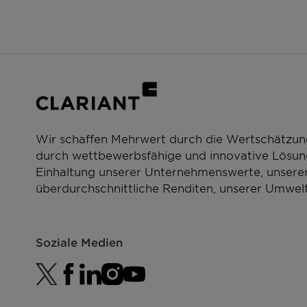
For the Kosher statement please get in touch with 
For the vegan statement please get in touch with 
Wir schaffen Mehrwert durch die Wertschätzun
durch wettbewerbsfähige und innovative Lösung
Einhaltung unserer Unternehmenswerte, unserer
überdurchschnittliche Renditen, unserer Umwelt
Soziale Medien