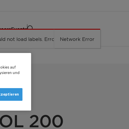
reers
Events
ld not load labels. Error: Network Error.
Network Error
okies auf
ysieren und
kzeptieren
OL 200