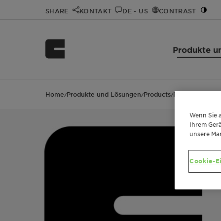
SHARE
KONTAKT
DE - US
CONTRAST
Produkte u
Home
Produkte und Lösungen
Products
POLYGLYKOL 
/
/
/
Wenn Sie a
Ihrem Gerä
unsere Ma
Cookie-E