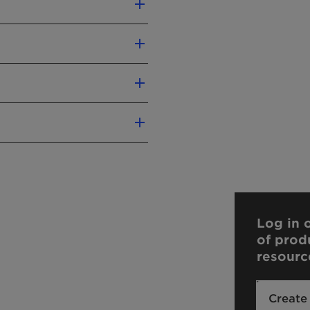
Log in o
G):
0
of prod
resourc
liver precise conclusions
n.
our sales contact.
Create