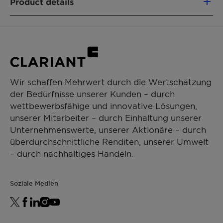
Product details
CHEMICAL NAME
60177-36-8
PRODUKTFUNKTIONEN
Biocide/Preservative
Wir schaffen Mehrwert durch die Wertschätzung
der Bedürfnisse unserer Kunden – durch
CHEMICAL TYPE
wettbewerbsfähige und innovative Lösungen,
Esters
unserer Mitarbeiter – durch Einhaltung unserer
Unternehmenswerte, unserer Aktionäre – durch
ANWENDUNGEN
überdurchschnittliche Renditen, unserer Umwelt
Hand dishwashing
– durch nachhaltiges Handeln.
PERFORMANCE CLAIMS
Soziale Medien
Increase viscosity
Cold temperature stability
Rheology control