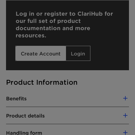
Log in or register to ClariHub for
our full set of product
documentation and more
resources.
Create Account
Login
Product Information
Benefits
Performance booster for a wide range of
Product details
detergents, especially suitable for manual
dishwashing
PRODUKTFUNKTIONEN
Provides very fine, dense foam
Handling form