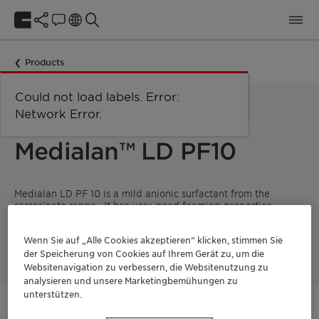
Products
Could not load labels. Error:
Network Error
Network Error.
MILD SURFACTANT
Medialan™ LD PF10
Medialan LD PF 10 is a mild anionic surfactant from the
sarcosinate range . It has very good foaming properties
especially in soft water and displays interesting synergistic
and foam-stabilization properties when combined with other
Wenn Sie auf „Alle Cookies akzeptieren“ klicken, stimmen Sie
surfactants.
der Speicherung von Cookies auf Ihrem Gerät zu, um die
Websitenavigation zu verbessern, die Websitenutzung zu
analysieren und unsere Marketingbemühungen zu
unterstützen.
Kontaktieren Sie uns