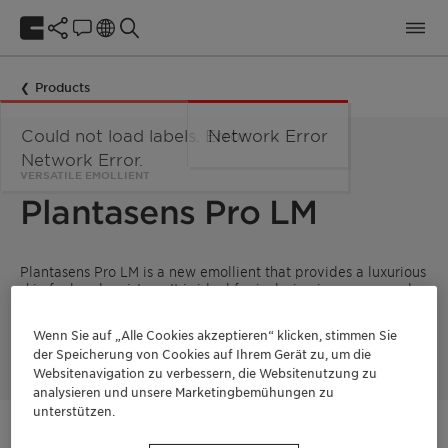
Products
Could not load labels. Error:
Network Error
Network Error.
VERSATILE EMOLLIENT
Plantasens Pro LM
Plantasens Pro LM is a new emollient that provides a luxurious
skin feel and moisture. It is ideal for inclusion in suncare and
color cosmetic applications, due to its excellent pigment
dispersing and wetting abilities alongside its strong
Wenn Sie auf „Alle Cookies akzeptieren“ klicken, stimmen Sie
compatibility with inorganic and organic UV filters.
der Speicherung von Cookies auf Ihrem Gerät zu, um die
Websitenavigation zu verbessern, die Websitenutzung zu
analysieren und unsere Marketingbemühungen zu
unterstützen.
Kontaktieren Sie uns