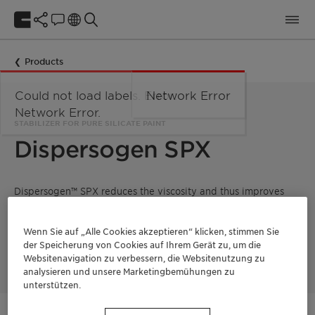
Products
Could not load labels. Error:
Network Error
Network Error.
STABILIZER FOR PURE SILICATE PAINT
Dispersogen SPX
Dispersogen™ SPX reduces the viscosity and thus improves
the flowability of pure silicate paints, and it also ensures that
these properties are preserved throughout storage. This way,
pure silicate systems can be stored and used with ease.
Wenn Sie auf „Alle Cookies akzeptieren“ klicken, stimmen Sie
Dispersogen™ SPX is a label-free product with low VOC/SVOC
der Speicherung von Cookies auf Ihrem Gerät zu, um die
and hence suitable for ecolabels.
Websitenavigation zu verbessern, die Websitenutzung zu
analysieren und unsere Marketingbemühungen zu
unterstützen.