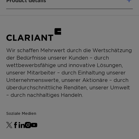
Product details
properties of the paint
PRODUKTFUNKTIONEN
-Ensures a strong storage stability of the paint
Stabilizer
-Low VOC/sVOC
ANWENDUNGEN
-APEO, NPEO, TSPEO-free
Decorative paints
Wir schaffen Mehrwert durch die Wertschätzung
Mineral paints
-Hazard label-free
der Bedürfnisse unserer Kunden – durch
Waterborne paints
wettbewerbsfähige und innovative Lösungen,
-Suitable for ecolabels
unserer Mitarbeiter – durch Einhaltung unserer
Unternehmenswerte, unserer Aktionäre – durch
-50% active content
überdurchschnittliche Renditen, unserer Umwelt
– durch nachhaltiges Handeln.
Soziale Medien