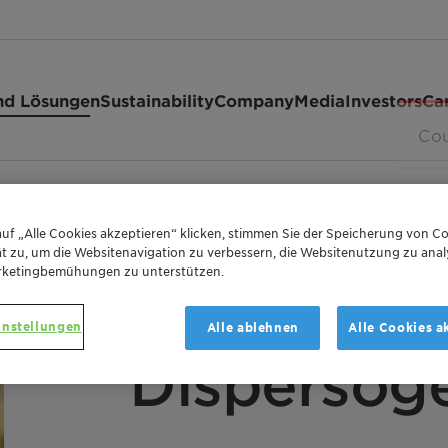
nd Lösungen
Sustainability
Company
Media
Investors
Ca
C 4020
uf „Alle Cookies akzeptieren“ klicken, stimmen Sie der Speicherung von Co
t zu, um die Websitenavigation zu verbessern, die Websitenutzung zu anal
rketingbemühungen zu unterstützen.
instellungen
Alle ablehnen
Alle Cookies a
DISPERSING AGENT WITH VISCOSITY REDUCTIO
Dispersog