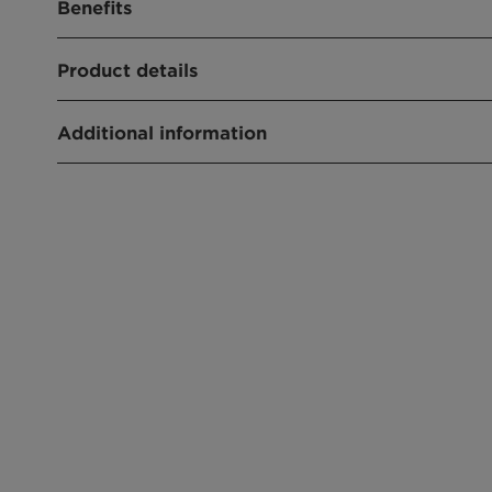
Benefits
Excellent polymeric dispersing agent
Product details
Viscosity reduction
PRODUKTFUNKTIONEN
Additional information
Dispersing agent
Type:Anionic
CHEMICAL TYPE
Physical State:Liquid
Polymer
ANWENDUNGEN
Crop protection
Suspension concentrate
Emulsion in water
Suspo emulsion