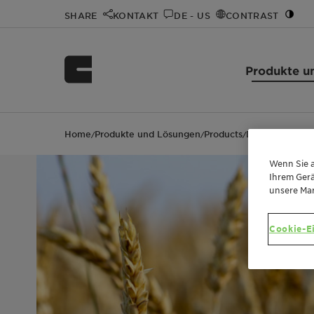
SHARE
KONTAKT
DE - US
CONTRAST
Produkte u
Home
Produkte und Lösungen
Products
Dispersogen™ 
/
/
/
Wenn Sie a
Ihrem Gerä
unsere Ma
Cookie-E