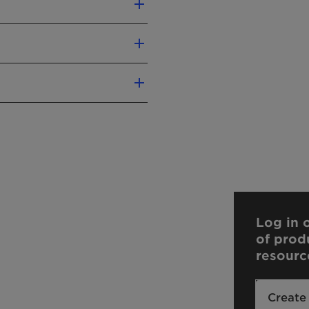
Log in o
of prod
resourc
Create