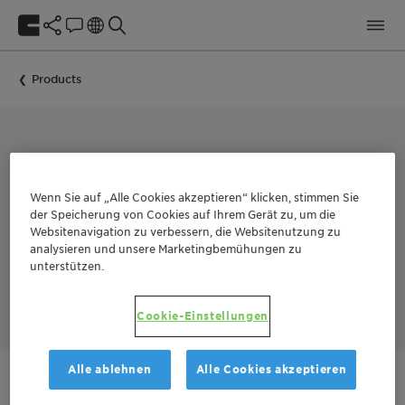
Products
COLLECTOR FOR THE FLOTATION OF NON-SULFIDE MINERALS
FLOTINOR™ 17370
Wenn Sie auf „Alle Cookies akzeptieren“ klicken, stimmen Sie
der Speicherung von Cookies auf Ihrem Gerät zu, um die
Websitenavigation zu verbessern, die Websitenutzung zu
analysieren und unsere Marketingbemühungen zu
™
FLOTINOR
17370 is a very selective collector for all calcium
unterstützen.
bearing minerals, e.g. apatite, fluorspar, and calcite with
difficult to separate gangue.
Cookie-Einstellungen
Alle ablehnen
Alle Cookies akzeptieren