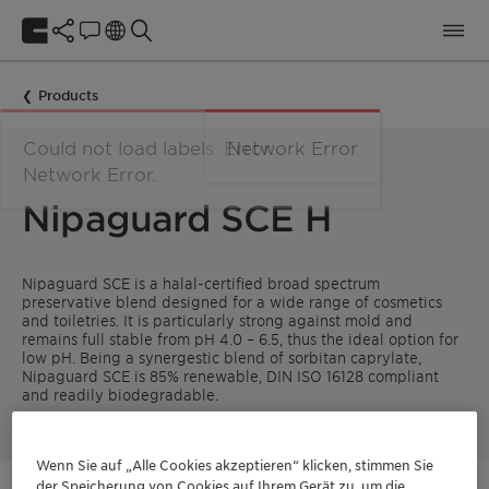
Products
Nipaguard SCE H
Nipaguard SCE is a halal-certified broad spectrum
preservative blend designed for a wide range of cosmetics
and toiletries. It is particularly strong against mold and
remains full stable from pH 4.0 – 6.5, thus the ideal option for
low pH. Being a synergestic blend of sorbitan caprylate,
Nipaguard SCE is 85% renewable, DIN ISO 16128 compliant
and readily biodegradable.
Wenn Sie auf „Alle Cookies akzeptieren“ klicken, stimmen Sie
der Speicherung von Cookies auf Ihrem Gerät zu, um die