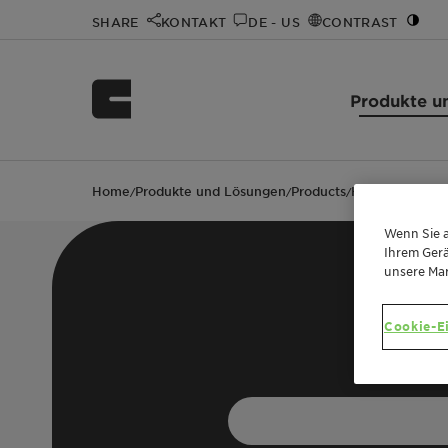
SHARE
KONTAKT
DE - US
CONTRAST
Produkte u
Home
Produkte und Lösungen
Products
HOSTAPHAT O
/
/
/
Wenn Sie a
Ihrem Gerä
unsere Ma
Cookie-E