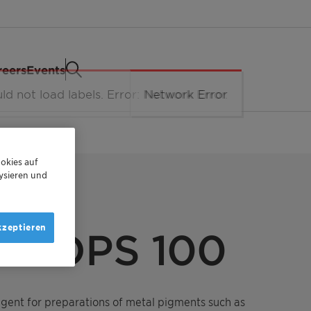
reers
Events
okies auf
ysieren und
GS INDUSTRY
kzeptieren
T OPS 100
agent for preparations of metal pigments such as