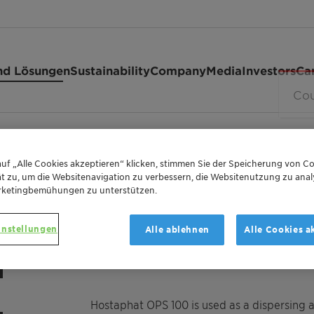
nd Lösungen
Sustainability
Company
Media
Investors
Ca
PS 100
uf „Alle Cookies akzeptieren“ klicken, stimmen Sie der Speicherung von Co
t zu, um die Websitenavigation zu verbessern, die Websitenutzung zu anal
rketingbemühungen zu unterstützen.
DISPERSING AGENT FOR THE PAINTS & COATIN
instellungen
Alle ablehnen
Alle Cookies a
HOSTAPHA
Hostaphat OPS 100 is used as a dispersing 