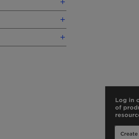
eparations with solvent-
Log in o
of prod
resourc
Create