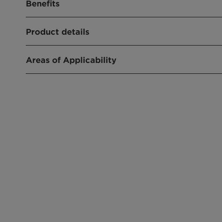
Benefits
Solubilising agent for the detergent industry
Product details
Dispersing agent for metal pigments
Improves compatibility of aqueous pigment pr
borne coatings
Areas of Applicability
Industrial & Institutional Cleaning
Paints & Coatings