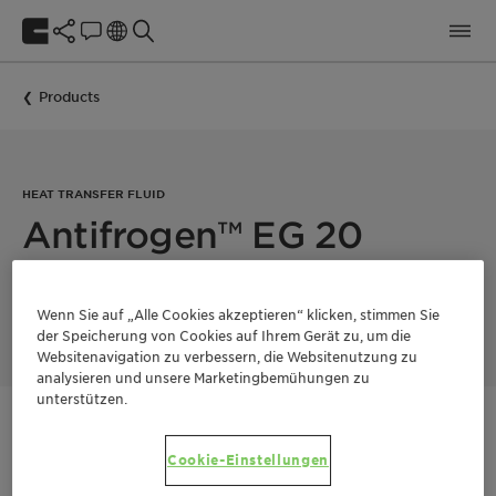
Products
HEAT TRANSFER FLUID
Antifrogen™ EG 20
Tailored solutions for data center/direct-to-chip cooling,
Wenn Sie auf „Alle Cookies akzeptieren“ klicken, stimmen Sie
based on traditional monoethylene glycol (MEG).
der Speicherung von Cookies auf Ihrem Gerät zu, um die
Websitenavigation zu verbessern, die Websitenutzung zu
analysieren und unsere Marketingbemühungen zu
unterstützen.
Kontaktieren Sie uns
Cookie-Einstellungen