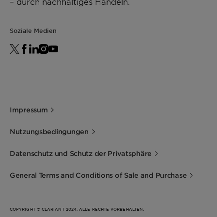
– durch nachhaltiges Handeln.
water)
Soziale Medien
Freezing Point
-10°C
Boiling Point
103°C
Refractive Index at 20°C
1.356
Reserve Alkalinity
1.0 mL 0.1M HCl
Impressum
Kinematic Viscosity at 20°C
1.75 mm²/s
Nutzungsbedingungen
Thermal Conductivity at
0.514 W/m·K
20°C
Datenschutz und Schutz der Privatsphäre
Specific Heat Capacity at
3.91 kJ/kg·K
General Terms and Conditions of Sale and Purchase
20°C
Corrosion Protection
Organic Acid
COPYRIGHT © CLARIANT 2024. ALLE RECHTE VORBEHALTEN.