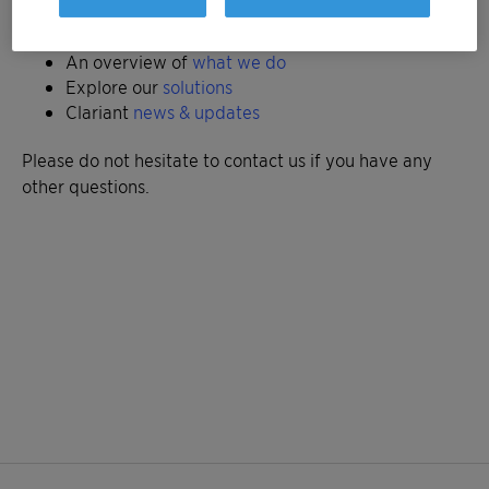
Thanks for your patience.
An overview of
what we do
Explore our
solutions
Clariant
news & updates
Please do not hesitate to contact us if you have any
other questions.