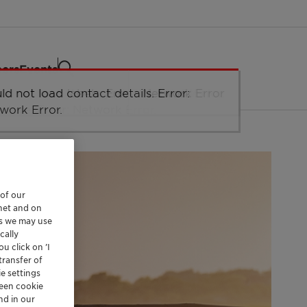
eers
Events
 of our
rnet and on
es we may use
cally
u click on ’I
transfer of
e settings
reen cookie
nd in our