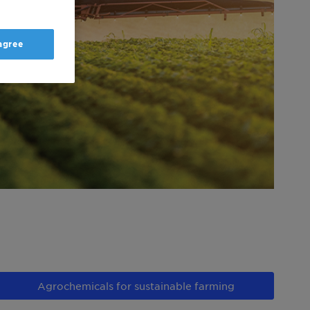
 agree
Agrochemicals for sustainable farming