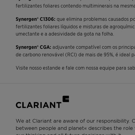
fertilizantes foliares contendo multiminerais na mes
Synergen® C1306:
que elimina problemas causados po
fertilizantes foliares líquidos e misturas de agroquím
umectante e a adesividade da gota na folha.
Synergen® CGA:
adjuvante compatível com os principa
de carbono renovável (RCI) de mais de 95%, é ideal p
Visite nosso estande e fale com nossa equipe para sa
We at Clariant are aware of our responsibility.
between people and planet« describes the role w
our thinking and all future decisions with it.