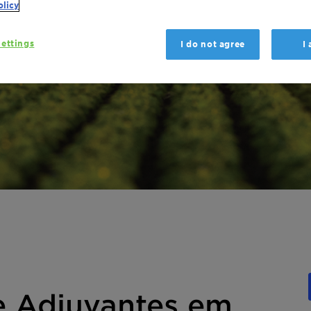
olicy
ettings
I do not agree
I
e Adjuvantes em