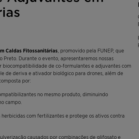
rias
m Caldas Fitossanitárias
, promovido pela FUNEP, que
ão Preto. Durante o evento, apresentaremos nossas
r biocompatibilidade de co-formulantes e adjuvantes com
le de deriva e ativador biológico para drones, além de
 composta por:
ompatibilizantes no mesmo produto, diminuindo
 no campo.
herbicidas com fertilizantes e protege os ativos contra
ulverização causados por combinações de glifosato e