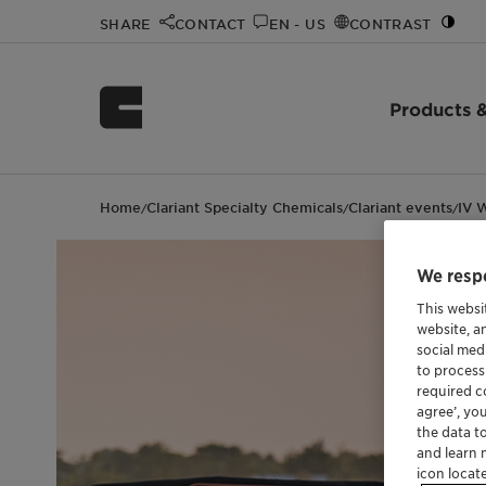
SHARE
CONTACT
EN - US
CONTRAST
Products &
Home
Clariant Specialty Chemicals
Clariant events
IV 
/
/
/
We respe
This websi
website, a
social med
to process
required co
agree’, yo
the data t
and learn 
icon locat