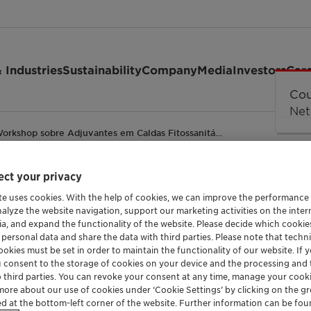
 Industries
Sustainability
Company
Media
Investors
Car
Workshop sobre Adjuvantes em Caldas Fitossanitá…
ct your privacy
te uses cookies. With the help of cookies, we can improve the performance
nalyze the website navigation, support our marketing activities on the inte
ia, and expand the functionality of the website. Please decide which cooki
 personal data and share the data with third parties. Please note that techni
okies must be set in order to maintain the functionality of our website. If yo
u consent to the storage of cookies on your device and the processing and 
o third parties. You can revoke your consent at any time, manage your cooki
more about our use of cookies under ‘Cookie Settings’ by clicking on the g
ed at the bottom-left corner of the website. Further information can be fou