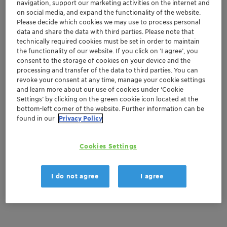
navigation, support our marketing activities on the internet and
on social media, and expand the functionality of the website.
Please decide which cookies we may use to process personal
Sep 03-05, 2024
| São Paulo, Brazil
data and share the data with third parties. Please note that
technically required cookies must be set in order to maintain
ABM WEEK 8ª edição
the functionality of our website. If you click on ’I agree’, you
consent to the storage of cookies on your device and the
processing and transfer of the data to third parties. You can
revoke your consent at any time, manage your cookie settings
and learn more about our use of cookies under ‘Cookie
Saiba mais sobre o evento
Settings’ by clicking on the green cookie icon located at the
bottom-left corner of the website. Further information can be
Descubra a Clariant Mining Solutions
found in our
Privacy Policy
Location
Cookies Settings
PRO MAGNO Centro de Eventos
Av. Profa. Ida Kolb, 513 - Jardim das Laranjeiras
I do not agree
I agree
São Paulo, Brazil
SHOW MAP