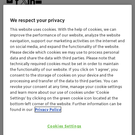
December 04, 2025
| 11:00 - 12:00 UTC-03:00
| Brazil
We respect your privacy
Do tanque ao alvo:
This website uses cookies. With the help of cookies, we can
improve the performance of our website, analyze the website
otimizando as aplicações
navigation, support our marketing activities on the internet and
de UBV com a linha
on social media, and expand the functionality of the website.
Please decide which cookies we may use to process personal
Synergen DRT
data and share the data with third parties. Please note that
technically required cookies must be set in order to maintain
LATAM
Agriculture and Animal Feed
the functionality of our website. If you click on ’I agree’, you
consent to the storage of cookies on your device and the
processing and transfer of the data to third parties. You can
Registre-se aqui
revoke your consent at any time, manage your cookie settings
and learn more about our use of cookies under ‘Cookie
Settings’ by clicking on the green cookie icon located at the
bottom-left corner of the website. Further information can be
found in our
Privacy Policy
Cookies Settings