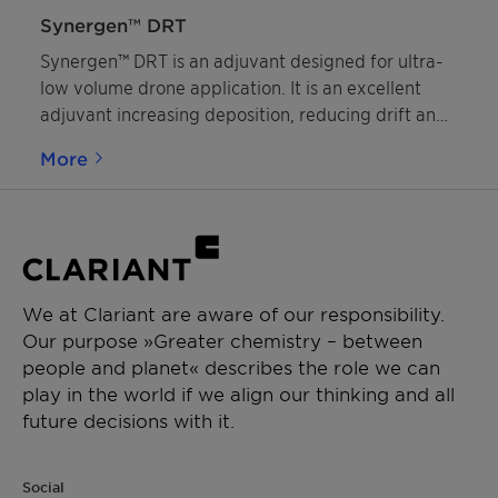
Synergen™ DRT
Synergen™ DRT is an adjuvant designed for ultra-
low volume drone application. It is an excellent
adjuvant increasing deposition, reducing drift and
enhancing biological performance, while being
More
eco-compatible, non-hazardous, and highly
efficient.
We at Clariant are aware of our responsibility.
Our purpose »Greater chemistry – between
people and planet« describes the role we can
play in the world if we align our thinking and all
future decisions with it.
Social