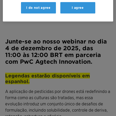
I do not agree
I agree
Junte-se ao nosso webinar no dia
4 de dezembro de 2025, das
11:00 às 12:00 BRT em parceria
com PwC Agtech Innovation.
Legendas estarão disponíveis em
espanhol.
A aplicação de pesticidas por drones está redefinindo a
forma como as culturas são tratadas, mas essa
evolução introduz um conjunto único de desafios de
formulação, incluindo solubilidade, controle de deriva,
retenção, cobertura e eficácia.