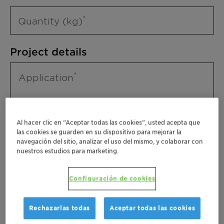
Quantity (kg)
Project details
Application
Al hacer clic en “Aceptar todas las cookies”, usted acepta que
las cookies se guarden en su dispositivo para mejorar la
navegación del sitio, analizar el uso del mismo, y colaborar con
nuestros estudios para marketing.
Please specify further needs you might
Configuración de cookies
have
Rechazarlas todas
Aceptar todas las cookies