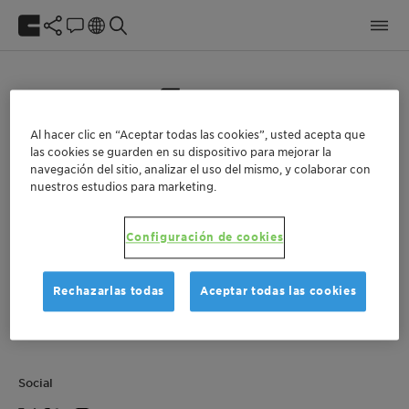
Object reference not set to an instance of an object.
Al hacer clic en “Aceptar todas las cookies”, usted acepta que
Creamos valor agregado mediante la
las cookies se guarden en su dispositivo para mejorar la
navegación del sitio, analizar el uso del mismo, y colaborar con
apreciación de las necesidades de nuestros
nuestros estudios para marketing.
clientes: con soluciones competitivas e
innovadoras. Las necesidades de nuestros
Configuración de cookies
empleados: adhiriéndonos a los valores de
nuestra empresa. Las necesidades de nuestros
accionistas: con rendimientos superiores al
Rechazarlas todas
Aceptar todas las cookies
promedio. Y las necesidades de nuestro entorno:
actuando de manera sustentable.
Social