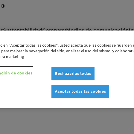
es
Sustentabilidad
Company
Medios de comunicación
In
lic en “Aceptar todas las cookies”, usted acepta que las cookies se guarden 
o para mejorar la navegación del sitio, analizar el uso del mismo, y colabora
ara marketing.
otechnik
ación de cookies
Rechazarlas todas
nik
Aceptar todas las cookies