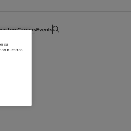
vestors
Careers
Events
en su
r con nuestros