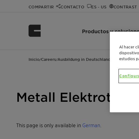
COMPARTIR
CONTACTO
ES - US
CONTRAST
Productos y solucion
Al hacer c
dispositiv
estudios p
Inicio
Careers
Ausbildung in Deutschland
Metall Elektr
/
/
/
Configur
Metall Elektrotech
This page is only available in
German
.