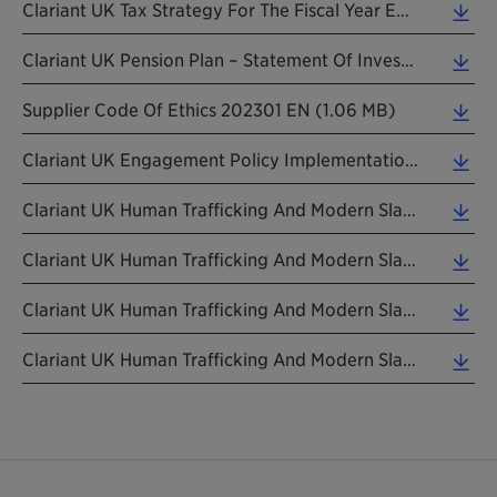
Clariant UK Tax Strategy For The Fiscal Year Ended 31 December 2024 (0.08 MB)
Clariant UK Pension Plan – Statement Of Investment Principles January 2026 (0.30 MB)
Supplier Code Of Ethics 202301 EN (1.06 MB)
Clariant UK Engagement Policy Implementation Statement 20250331 V2 EN (0.29 MB)
Clariant UK Human Trafficking And Modern Slavery 202511 EN (0.11 MB)
Clariant UK Human Trafficking And Modern Slavery 202411 EN (0.11 MB)
Clariant UK Human Trafficking And Modern Slavery 20231108 EN (0.14 MB)
Clariant UK Human Trafficking And Modern Slavery 20221017 EN (0.10 MB)