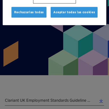
Clariant in UK
Rechazarlas todas
Aceptar todas las cookies
Clariant UK Employment Standards Guideline 201511 EN (0.13 MB)