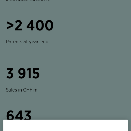
>2 400
Patents at year-end
3 915
Sales in CHF m
643