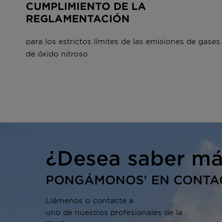
CUMPLIMIENTO DE LA
casi el 6 % de los efectos
REGLAMENTACIÓN
antropogénicos sobre el clima. Una
unidad de óxido nitroso es casi
para los estrictos límites de las emisiones de gases
300 veces más perjudicial para el
de óxido nitroso
clima que la misma cantidad de
CO
. El óxido nitroso resulta
2
principalmente de la producción
industrial de ácido nítrico que se
utiliza en la fabricación de
fertilizantes y en otros procesos.
¿Desea saber má
PONGÁMONOS’ EN CONTA
Llámenos o contacte a
uno de nuestros profesionales de la