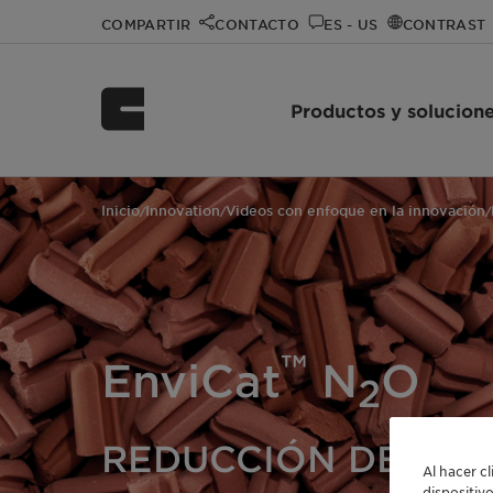
COMPARTIR
CONTACTO
ES - US
CONTRAST
Productos y solucion
Inicio
Innovation
Videos con enfoque en la innovación
/
/
/
™
EnviCat
N
O
2
REDUCCIÓN DE LAS
Al hacer c
dispositiv