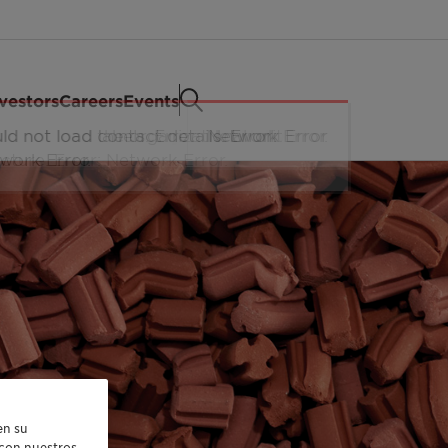
vestors
Careers
Events
en su
r con nuestros