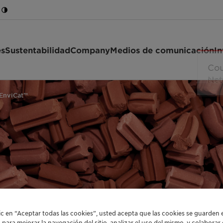
es
Sustentabilidad
Company
Medios de comunicación
In
EnviCat™
 EMISIONES NOCIVAS
lic en “Aceptar todas las cookies”, usted acepta que las cookies se guarden 
o para mejorar la navegación del sitio, analizar el uso del mismo, y colabora