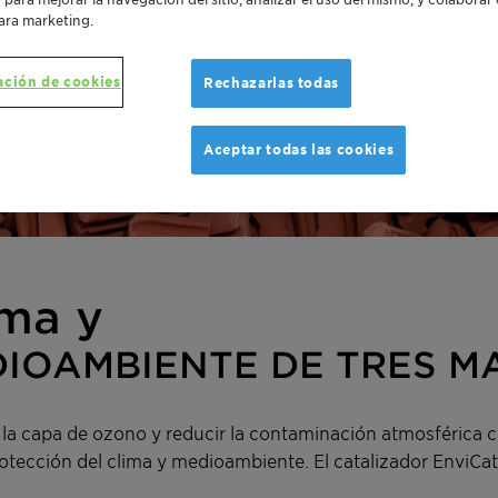
ara marketing.
ación de cookies
Rechazarlas todas
Aceptar todas las cookies
ima y
DIOAMBIENTE DE TRES 
r la capa de ozono y reducir la contaminación atmosférica c
rotección del clima y medioambiente. El catalizador EnviCat