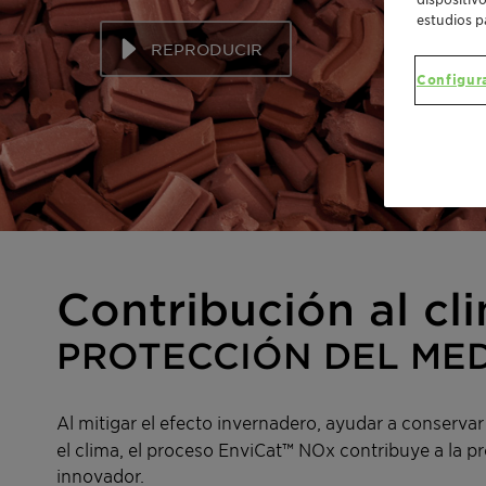
estudios p
REPRODUCIR
Configur
Contribución al cl
PROTECCIÓN DEL ME
Al mitigar el efecto invernadero, ayudar a conserva
el clima, el proceso EnviCat™ NOx contribuye a la p
innovador.