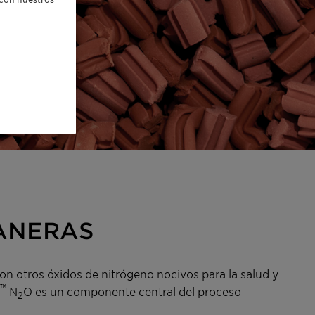
MANERAS
on otros óxidos de nitrógeno nocivos para la salud y
™
N
O es un componente central del proceso
2