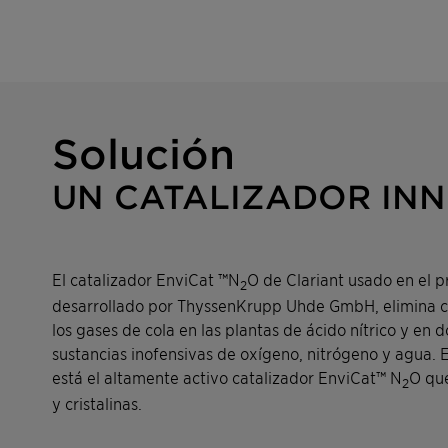
Desafío
Solución
REDUCCIÓN
UN CATALIZADOR IN
DE LAS
EMISIONES
El catalizador EnviCat ™N
O de Clariant usado en el 
DAÑINAS – EL
2
desarrollado por ThyssenKrupp Uhde GmbH, elimina cas
CATALIZADOR
los gases de cola en las plantas de ácido nítrico y en d
sustancias inofensivas de oxígeno, nitrógeno y agua. E
™
ENVICAT
está el altamente activo catalizador EnviCat™ N
O que
2
y cristalinas.
N
O Y
2