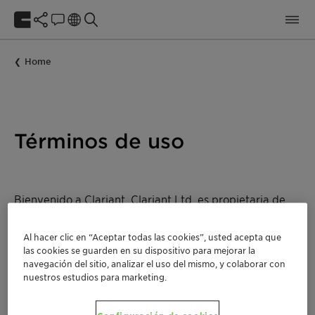
Home
Términos de uso
Bienvenido a Clariant. Clariant Ltd. es propietaria de
este sitio web, lo controla y lo mantiene. Se le
proporciona como un servicio. Revise los siguientes
Al hacer clic en “Aceptar todas las cookies”, usted acepta que
términos de uso que rigen el uso de nuestro sitio web.
las cookies se guarden en su dispositivo para mejorar la
navegación del sitio, analizar el uso del mismo, y colaborar con
Tenga en cuenta que nos reservamos el derecho de
nuestros estudios para marketing.
actualizar o cambiar los términos de uso en cualquier
momento y sin previo aviso. Aquí se puede encontrar la