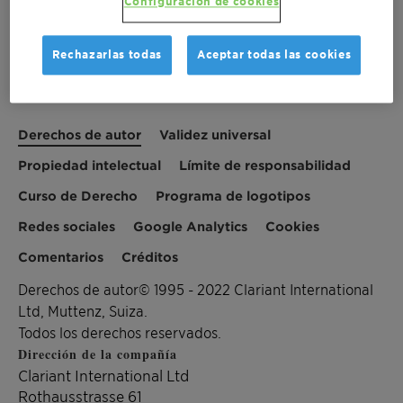
última versión de los términos de uso.
Configuración de cookies
Rechazarlas todas
Aceptar todas las cookies
Derechos de autor
Validez universal
Propiedad intelectual
Límite de responsabilidad
Curso de Derecho
Programa de logotipos
Redes sociales
Google Analytics
Cookies
Comentarios
Créditos
Derechos de autor© 1995 - 2022 Clariant International
Ltd, Muttenz, Suiza.
Todos los derechos reservados.
Dirección de la compañía
Clariant International Ltd
Rothausstrasse 61