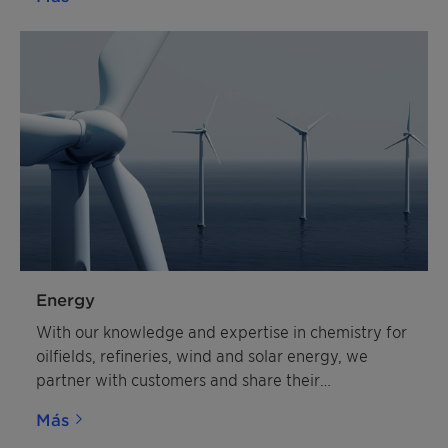
Energy
With our knowledge and expertise in chemistry for
oilfields, refineries, wind and solar energy, we
partner with customers and share their
commitment to a healthier, more natural and more
Más
affordable future for energy and resources.