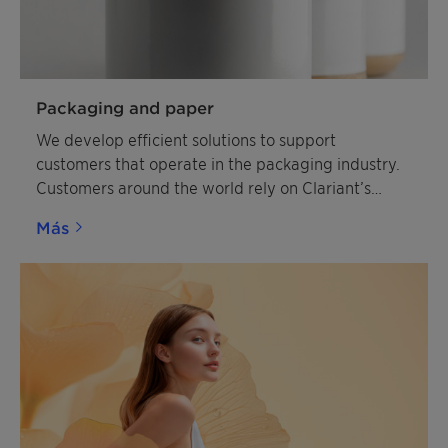
Packaging and paper
We develop efficient solutions to support
customers that operate in the packaging industry.
Customers around the world rely on Clariant’s
expertise to help enhance the market appeal and
Más
quality of packaging.