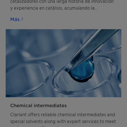
catalizadores con una larga historia de innovación
y experiencia en catálisis, acumulando la
capacidad de la compañía predecesora, Süd-
Más
Chemie.
Chemical intermediates
Clariant offers reliable chemical intermediates and
special solvents along with expert services to meet