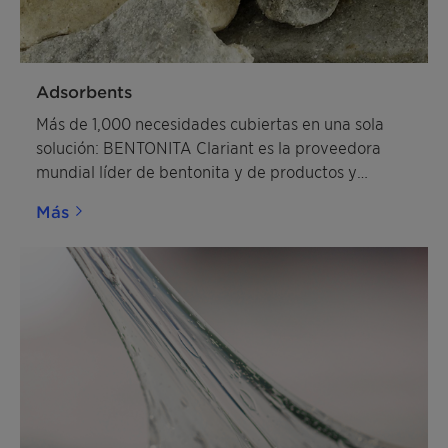
Adsorbents
Más de 1,000 necesidades cubiertas en una sola
solución: BENTONITA Clariant es la proveedora
mundial líder de bentonita y de productos y
soluciones especiales basados en materiales
Más
sintéticos. Los productos personalizados están
diseñados para mejorar los productos y los
procesos en muchas industrias. Desde la extracción
de los materiales en bruto hasta su procesamiento
para personalizarlos hacia soluciones para clientes
específicos, ponemos a su disposición un servicio
de 360 ° a lo largo de toda la cadena de valor.