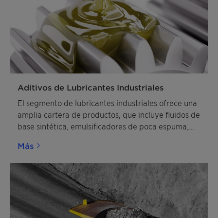
Aditivos de Lubricantes Industriales
El segmento de lubricantes industriales ofrece una
amplia cartera de productos, que incluye fluidos de
base sintética, emulsificadores de poca espuma,
componentes y aditivos de lubricantes para
Más
diversas aplicaciones de trabajos con metales y
lubricantes. Conozca nuestras soluciones.