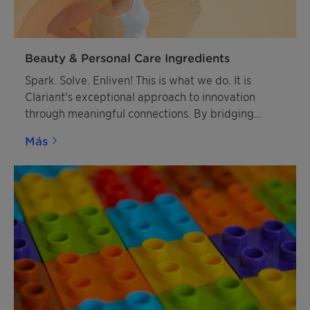
Beauty & Personal Care Ingredients
Spark. Solve. Enliven! This is what we do. It is
Clariant's exceptional approach to innovation
through meaningful connections. By bridging
diverse innovation cultures between Clariant and
Más
our customers, we create powerful synergies that
drive breakthrough solutions.