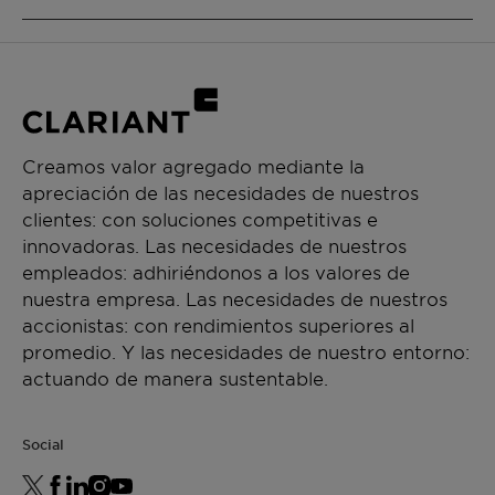
Phenoxyethanol (and) Methylparaben (and)
Ethylparaben
For regulatory details such as the classification
and labelling as dangerous substances or
FUNCIONES DEL PRODUCTO
goods please refer to our corresponding
Material Safety Data Sheet.
Traditional Preservatives
CHEMICAL TYPE
Creamos valor agregado mediante la
apreciación de las necesidades de nuestros
Preservative blends
clientes: con soluciones competitivas e
innovadoras. Las necesidades de nuestros
APLICACIONES
empleados: adhiriéndonos a los valores de
Shower, Liquid Soap
nuestra empresa. Las necesidades de nuestros
Shampoo
accionistas: con rendimientos superiores al
Wet Wipe
promedio. Y las necesidades de nuestro entorno:
Hair Conditioner
actuando de manera sustentable.
Hair Styling
Cream, Lotion
Sun Protection
Social
Antiperspirant and Deodorant