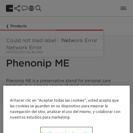
Products
Could not load labels. Error:
Network Error
Network Error.
PRESERVATIVE BLEND
Phenonip ME
Phenonip ME is a preservative blend for personal care
products. It is a liquid version of short-chain parabens.
Al hacer clic en “Aceptar todas las cookies”, usted acepta que
las cookies se guarden en su dispositivo para mejorar la
navegación del sitio, analizar el uso del mismo, y colaborar con
Póngase en contacto
nuestros estudios para marketing.
Solicitar muestra