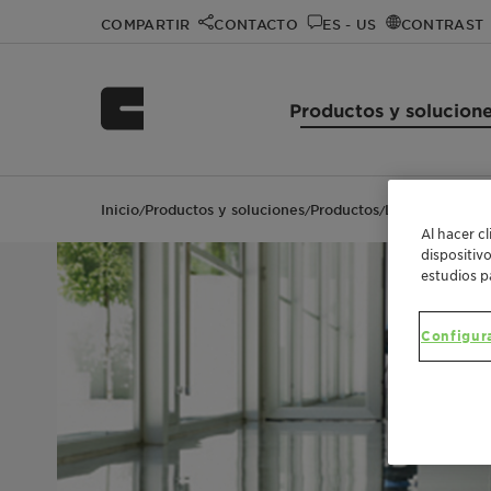
COMPARTIR
CONTACTO
ES - US
CONTRAST
Productos y solucion
Inicio
Productos y soluciones
Productos
Licowax™ PED 1
/
/
/
Al hacer c
dispositiv
estudios p
Configur