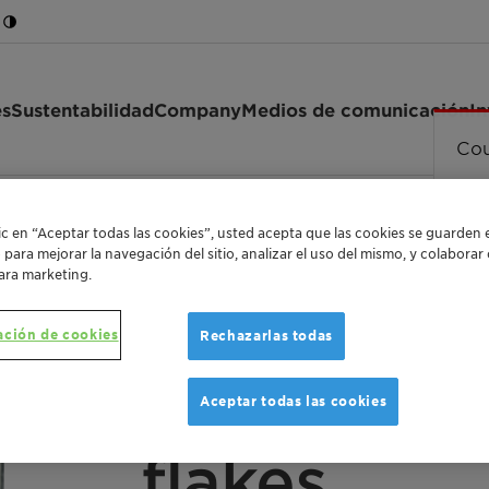
es
Sustentabilidad
Company
Medios de comunicación
In
Cou
92 flakes
lic en “Aceptar todas las cookies”, usted acepta que las cookies se guarden 
o para mejorar la navegación del sitio, analizar el uso del mismo, y colabora
ara marketing.
ación de cookies
Rechazarlas todas
OXIDIZED POLYETHYLENE WAX WITH HIGH VIS
Licowax™ 
Aceptar todas las cookies
flakes