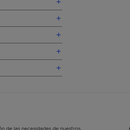
abel according CLP
mended).
al Safety Data Sheet.
 for dispersions used in
Test method
QM-AA-634
ISO 2114
n de las necesidades de nuestros
ISO 2176