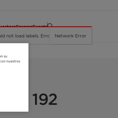
vestors
Careers
Events
ld not load labels. Error: Network Error.
Network Error
en su
r con nuestros
COSITY
PED 192