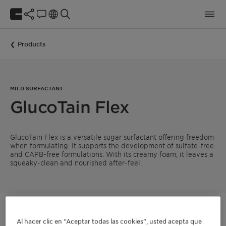
Products
MILD SURFACTANT
GlucoTain Flex
GlucoTain Flex is a versatile sugar surfactant offering freedom
when formulating. It supports the development of sulfate-free
and CAPB-free formulations. With its creamy foam, it leaves a
squeaky-clean and nourished after-feel.
Póngase en contacto
Al hacer clic en “Aceptar todas las cookies”, usted acepta que