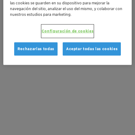
las cookies se guarden en su dispositivo para mejorar la
Solicitar muestra
navegación del sitio, analizar el uso del mismo, y colaborar con
nuestros estudios para marketing.
Solicite un presupuesto
Configuración de cookies
Documentation
Rechazarlas todas
Aceptar todas las cookies
There are no files available for download