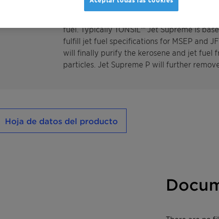
Aceptar todas las cookies
TONSIL ™ Jet Supreme adsorbents have been
world. TONSIL™ Jet Supreme has long-standi
fuel. Typically TONSIL™ Jet Supreme is bas
fulfill jet fuel specifications for MSEP and 
will finally purify the kerosene and jet fuel f
particles. Jet Supreme P will further remove 
Hoja de datos del producto
Docum