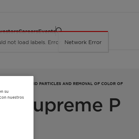
vestors
Careers
Events
URFACTANTS, SOLID PARTICLES AND REMOVAL OF COLOR OF
en su
et Supreme P
r con nuestros