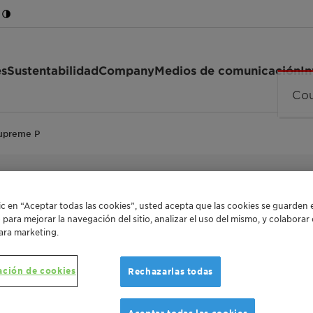
es
Sustentabilidad
Company
Medios de comunicación
In
upreme P
REMOVAL OF IMPURITIES LIKE WATER, SALT, S
KEROSENE AND JET FUEL
lic en “Aceptar todas las cookies”, usted acepta que las cookies se guarden 
TONSIL™ J
o para mejorar la navegación del sitio, analizar el uso del mismo, y colabora
ara marketing.
ación de cookies
Rechazarlas todas