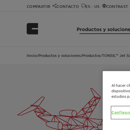
COMPARTIR
CONTACTO
ES - US
CONTRAST
Productos y solucion
Inicio
Productos y soluciones
Productos
TONSIL™ Jet S
/
/
/
Al hacer c
dispositiv
estudios p
Configur