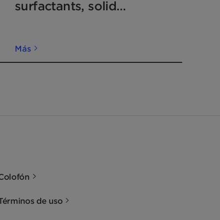
surfactants, solid
particles after MEROX
units
Más
Colofón
Términos de uso