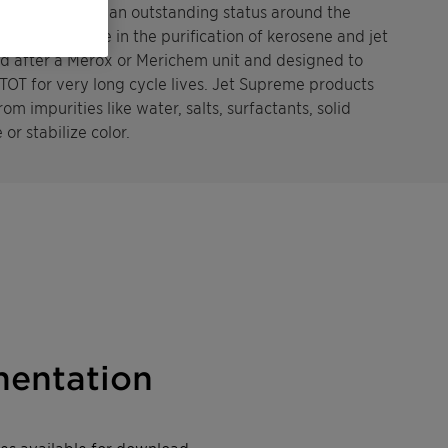
 establishing an outstanding status around the
ng experience in the purification of kerosene and jet
ed after a Merox or Merichem unit and designed to
JFTOT for very long cycle lives. Jet Supreme products
rom impurities like water, salts, surfactants, solid
or stabilize color.
entation