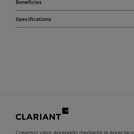
Beneficios
Proven for decades to effectively remove radi
Specifications
Designed for adsorption of iodine bound in 
Due to the catalysts’ special composition, nob
absorbed
Product composition
Silver, sup
carriers
Size
1.2 - 2.4 m
Shape
Spheres
Creamos valor agregado mediante la apreciació