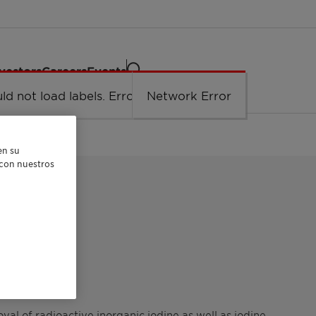
vestors
Careers
Events
ld not load labels. Error: Network Error.
Network Error
en su
r con nuestros
INE
al of radioactive inorganic iodine as well as iodine