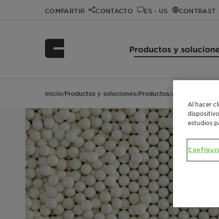
COMPARTIR
CONTACTO
ES - US
CONTRAST
Productos y solucion
Inicio
Productos y soluciones
Productos
AC 6120
/
/
/
Al hacer c
dispositiv
estudios p
Configur