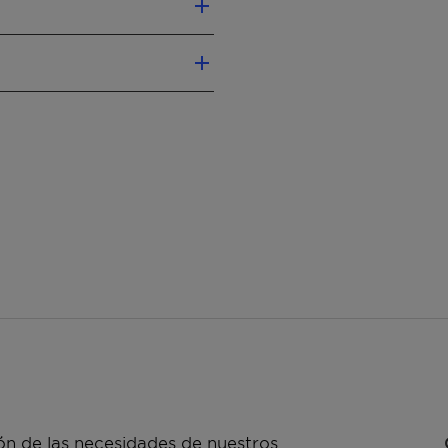
oactive iodine
organic compounds
le gases will not be
ported by acid resistant
m
n de las necesidades de nuestros