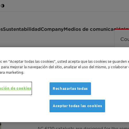
es
Sustentabilidad
Company
Medios de comunicación
In
Cou
lic en “Aceptar todas las cookies”, usted acepta que las cookies se guarden 
o para mejorar la navegación del sitio, analizar el uso del mismo, y colabora
ara marketing.
ación de cookies
Rechazarlas todas
CATALYSTS FOR REMOVAL OF RADIOACTIVE IOD
AC 6120
Aceptar todas las cookies
AC 6120 catalysts are designed for the remov