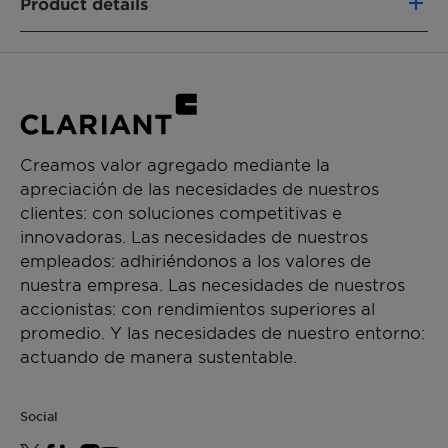
Product details
CHEMICAL NAME
60177-36-8
FUNCIONES DEL PRODUCTO
Biocide/Preservative
Creamos valor agregado mediante la
apreciación de las necesidades de nuestros
CHEMICAL TYPE
clientes: con soluciones competitivas e
Esters
innovadoras. Las necesidades de nuestros
empleados: adhiriéndonos a los valores de
APLICACIONES
nuestra empresa. Las necesidades de nuestros
Hand dishwashing
accionistas: con rendimientos superiores al
promedio. Y las necesidades de nuestro entorno:
PERFORMANCE CLAIMS
actuando de manera sustentable.
Increase viscosity
Cold temperature stability
Social
Rheology control