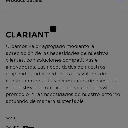
Product details
CHEMICAL NAME
27252-80-9
FUNCIONES DEL PRODUCTO
Intermediate & process aid
Creamos valor agregado mediante la
apreciación de las necesidades de nuestros
CHEMICAL TYPE
clientes: con soluciones competitivas e
Glycol ethers
innovadoras. Las necesidades de nuestros
empleados: adhiriéndonos a los valores de
APLICACIONES
nuestra empresa. Las necesidades de nuestros
Paint additive manufacturing
accionistas: con rendimientos superiores al
Chemical synthesis
promedio. Y las necesidades de nuestro entorno:
actuando de manera sustentable.
Social