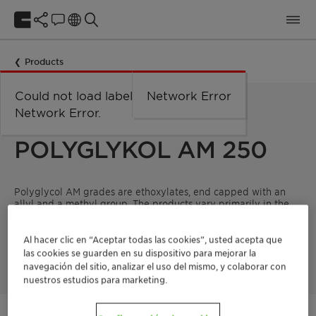
Products
Could not load labels. Error:
Network Error
Network Error.
POLYETHYLENE GLYCOL ALLYL METHYL ETHER
POLYGLYKOL AM 250
Polyglycol AM grades are ethoxylates, end capped with an
allyl and a methyl group. The products vary primarily in the
length of their polyethylene glycol chain. Polyglycol AM 250
is a low-viscous liquid that is hydrophilic and biodegradable.
Other advantages include its compatibility with many
Al hacer clic en “Aceptar todas las cookies”, usted acepta que
materials, relatively high heat resistance, and low toxicity.
las cookies se guarden en su dispositivo para mejorar la
navegación del sitio, analizar el uso del mismo, y colaborar con
nuestros estudios para marketing.