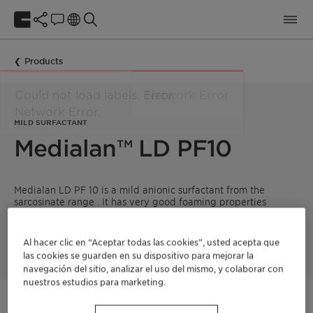
Products
MILD SURFACTANT
Medialan™ LD PF10
Medialan LD PF 10 is a mild anionic surfactant from the
sarcosinate range . It has very good foaming properties
especially in soft water and displays interesting synergistic
and foam-stabilization properties when combined with other
surfactants.
Al hacer clic en “Aceptar todas las cookies”, usted acepta que
las cookies se guarden en su dispositivo para mejorar la
navegación del sitio, analizar el uso del mismo, y colaborar con
nuestros estudios para marketing.
Póngase en contacto