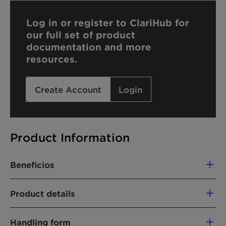
Log in or register to ClariHub for
our full set of product
documentation and more
resources.
Create Account
Login
Product Information
Beneficios
Performance booster for a wide range of
Product details
detergents, especially suitable for manual
dishwashing
FUNCIONES DEL PRODUCTO
Provides very fine, dense foam
Handling form