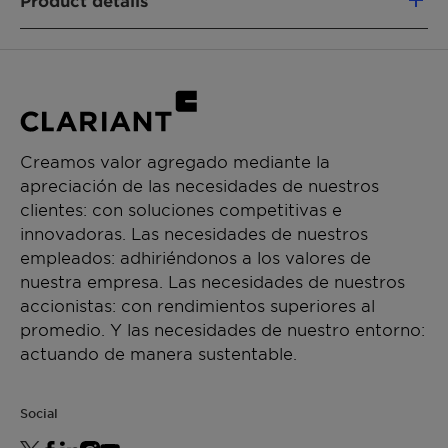
Product details
properties of the paint
FUNCIONES DEL PRODUCTO
-Ensures a strong storage stability of the paint
Stabilizer
-Low VOC/sVOC
APLICACIONES
-APEO, NPEO, TSPEO-free
Decorative paints
Creamos valor agregado mediante la
Mineral paints
-Hazard label-free
apreciación de las necesidades de nuestros
Waterborne paints
clientes: con soluciones competitivas e
-Suitable for ecolabels
innovadoras. Las necesidades de nuestros
empleados: adhiriéndonos a los valores de
-50% active content
nuestra empresa. Las necesidades de nuestros
accionistas: con rendimientos superiores al
promedio. Y las necesidades de nuestro entorno:
actuando de manera sustentable.
Social