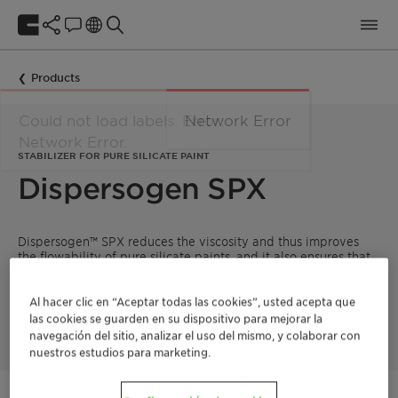
Products
Network Error
STABILIZER FOR PURE SILICATE PAINT
Dispersogen SPX
Dispersogen™ SPX reduces the viscosity and thus improves
the flowability of pure silicate paints, and it also ensures that
these properties are preserved throughout storage. This way,
pure silicate systems can be stored and used with ease.
Dispersogen™ SPX is a label-free product with low VOC/SVOC
Al hacer clic en “Aceptar todas las cookies”, usted acepta que
and hence suitable for ecolabels.
las cookies se guarden en su dispositivo para mejorar la
navegación del sitio, analizar el uso del mismo, y colaborar con
nuestros estudios para marketing.