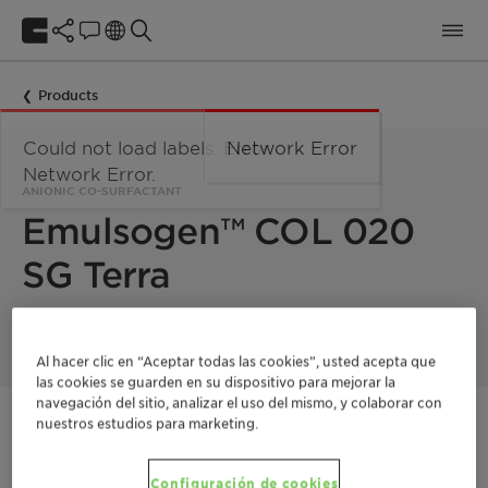
Products
Could not load labels. Error:
Network Error
Network Error.
ANIONIC CO-SURFACTANT
Emulsogen™ COL 020
SG Terra
Al hacer clic en “Aceptar todas las cookies”, usted acepta que
las cookies se guarden en su dispositivo para mejorar la
navegación del sitio, analizar el uso del mismo, y colaborar con
nuestros estudios para marketing.
Póngase en contacto
Solicite un presupuesto
Configuración de cookies