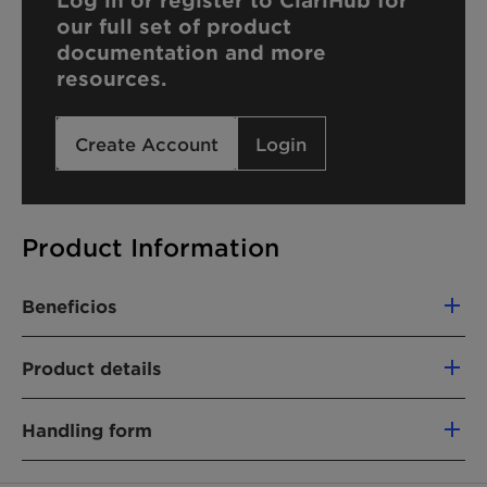
Log in or register to ClariHub for
our full set of product
documentation and more
resources.
Create Account
Login
Product Information
Beneficios
Product details
FUNCIONES DEL PRODUCTO
Handling form
Traditional surfactants (anionic)
Liquid