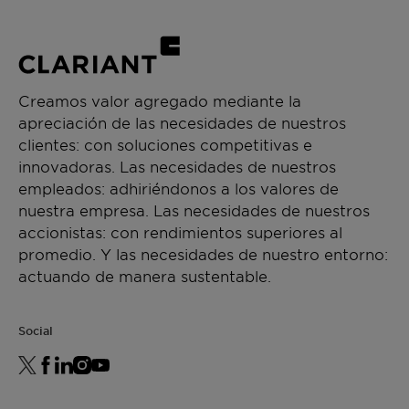
Low content of contaminants, including
Intermediate & process aid
alkali metals
Low water content
CHEMICAL TYPE
Polyalkylene glycol
Creamos valor agregado mediante la
apreciación de las necesidades de nuestros
APLICACIONES
clientes: con soluciones competitivas e
Paint additive manufacturing
innovadoras. Las necesidades de nuestros
Chemical synthesis
empleados: adhiriéndonos a los valores de
Resin synthesis
nuestra empresa. Las necesidades de nuestros
Ceramics formulation
accionistas: con rendimientos superiores al
promedio. Y las necesidades de nuestro entorno:
actuando de manera sustentable.
Social