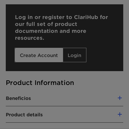
Log in or register to ClariHub for
our full set of product
documentation and more
resources.
Create Account
Login
Product Information
Beneficios
High-quality product with tailored
Product details
specifications and batch-to-batch consistency:
Narrow molecular weight distribution
FUNCIONES DEL PRODUCTO