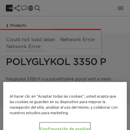
Products
Could not load labels. Error:
Network Error
Network Error.
POLYETHYLENE GLYCOL
POLYGLYKOL 3350 P
Polyglykol 3350 P is a polyethylene glycol with a mean
molecular weight of 3350 g/mol. Product supplied in powder
form
Al hacer clic en “Aceptar todas las cookies”, usted acepta que
las cookies se guarden en su dispositivo para mejorar la
navegación del sitio, analizar el uso del mismo, y colaborar con
nuestros estudios para marketing.
Póngase en contacto
Configuración de cookies