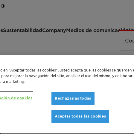
es
Sustentabilidad
Company
Medios de comunicación
In
Cou
C 4020
lic en “Aceptar todas las cookies”, usted acepta que las cookies se guarden 
o para mejorar la navegación del sitio, analizar el uso del mismo, y colabora
ara marketing.
ación de cookies
Rechazarlas todas
DISPERSING AGENT WITH VISCOSITY REDUCTIO
Dispersog
Aceptar todas las cookies