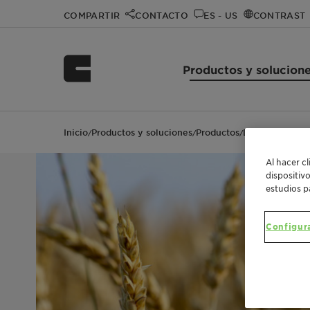
COMPARTIR
CONTACTO
ES - US
CONTRAST
Productos y solucion
Inicio
Productos y soluciones
Productos
Dispersogen™ 
/
/
/
Al hacer c
dispositiv
estudios p
Configur