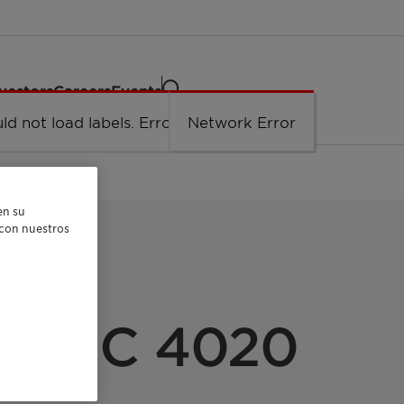
vestors
Careers
Events
ld not load labels. Error: Network Error.
Network Error
en su
r con nuestros
N
en™ C 4020