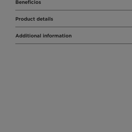
Beneficios
Excellent polymeric dispersing agent
Product details
Viscosity reduction
FUNCIONES DEL PRODUCTO
Additional information
Dispersing agent
Type:Anionic
CHEMICAL TYPE
Physical State:Liquid
Polymer
APLICACIONES
Crop protection
Suspension concentrate
Emulsion in water
Suspo emulsion