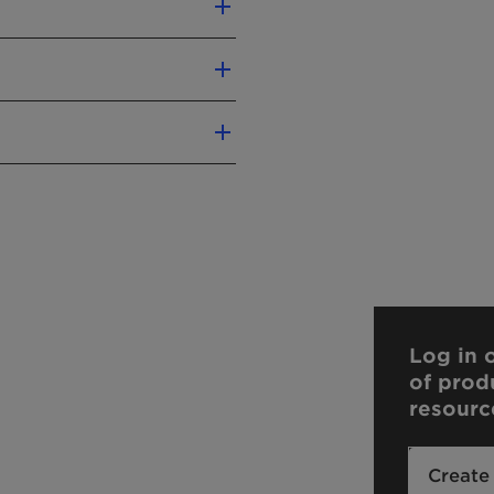
Log in o
of prod
resourc
Create