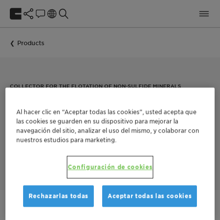
Products
COLLECTOR FOR THE FLOTATION OF NON-SULFIDE MINERALS
FLOTINOR™ 17370
Al hacer clic en “Aceptar todas las cookies”, usted acepta que
las cookies se guarden en su dispositivo para mejorar la
navegación del sitio, analizar el uso del mismo, y colaborar con
nuestros estudios para marketing.
™
FLOTINOR
17370 is a very selective collector for all calcium
bearing minerals, e.g. apatite, fluorspar, and calcite with
difficult to separate gangue.
Configuración de cookies
Rechazarlas todas
Aceptar todas las cookies