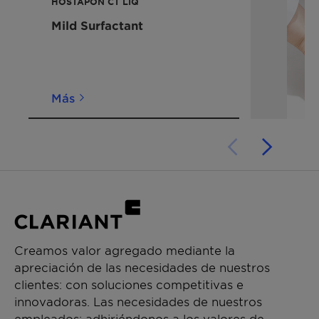
Clear formulations
HOSTAPON CT LIQ
Mild Surfactant
Más
Creamos valor agregado mediante la
apreciación de las necesidades de nuestros
clientes: con soluciones competitivas e
innovadoras. Las necesidades de nuestros
empleados: adhiriéndonos a los valores de