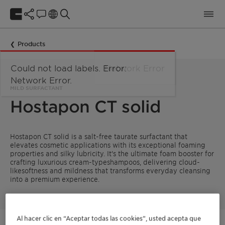
Products
Could not load labels. Error:
Network Error
Network Error.
MILD SURFACTANT
Hostapon CT solid
Hostapon CT solid is a salt-free taurate surfactant that
elevates cosmetic applications with its exceptional foaming
properties and silky lubricity. It's the ultimate foam booster for
crafting luxurious cream-typeshampoos, delivering cloud-
likesoftness and mildness that transforms everyday cleansing
into a premium experience.
Al hacer clic en “Aceptar todas las cookies”, usted acepta que