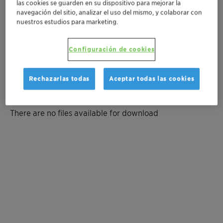
las cookies se guarden en su dispositivo para mejorar la
Póngase en contacto
navegación del sitio, analizar el uso del mismo, y colaborar con
nuestros estudios para marketing.
Solicitar muestra
Configuración de cookies
Solicite un presupuesto
Rechazarlas todas
Aceptar todas las cookies
Documentation
There are no files available for download