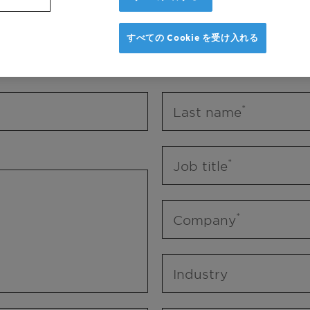
Mr.
Ms.
Mx.
すべての Cookie を受け入れる
First name
Last name
Job title
Company
Industry