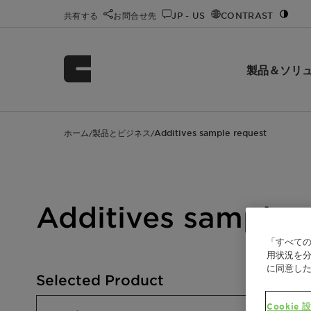
共有する
お問合せ先
JP - US
CONTRAST
製品＆ソリ
ホーム
製品とビジネス
Additives sample request
/
/
Additives sample 
「すべての
用状況を分
に同意し
Selected Product
Cookie 