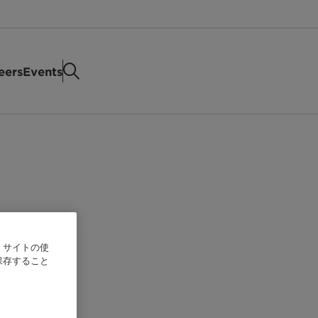
eers
Events
、サイトの使
保存すること