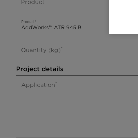
Product
Product
Quantity (kg)
Project details
Application