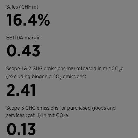
Sales (CHF m)
16.4%
EBITDA margin
0.43
Scope 1 & 2 GHG emissions marketbased in m t CO
e
2
(excluding biogenic CO
emissions)
2
2.41
Scope 3 GHG emissions for purchased goods and
services (cat. 1) in m t CO
e
2
0.13