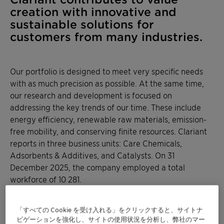
creation with innovative and
sustainable solutions for
customers from many industries.
Our portfolio is designed to meet very specific needs
with as much precision as possible. At the same time,
our research and development is focused on
addressing the key trends of our time. These include
energy efficiency, renewable raw materials, emission-
free mobility, and conserving finite resources. Clariant
reports in three business units: Care Chemicals,
Adsorbents & Additives, and Catalysts. On 31
December 2025, the company employed a total
workforce of 10 281.
「すべての Cookie を受け入れる」をクリックすると、サイトナ
ビゲーションを強化し、サイトの使用状況を分析し、弊社のマー