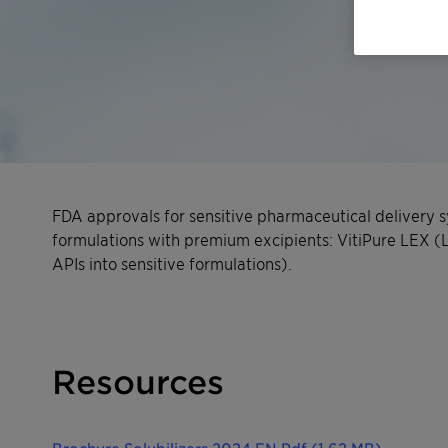
FDA approvals for sensitive pharmaceutical delivery s
formulations with premium excipients: VitiPure LEX (Lo
APIs into sensitive formulations).
Resources