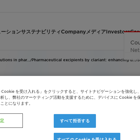
ューション
サステナビリティ
Company
メディア
Investors
Car
lutions in phar…
Pharmaceutical excipients by clariant: enhancing d…
S
/
/
 Cookie を受け入れる」をクリックすると、サイトナビゲーションを強化し
析し、弊社のマーケティング活動を支援するために、デバイスに Cookie を
たことになります。
ients - Solubilizers f
設定
すべて拒否する
すべての Cookie を受け入れる