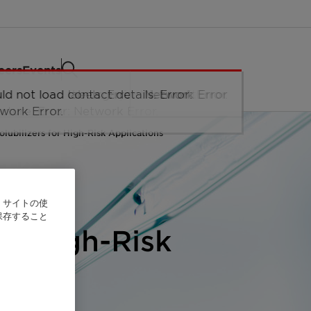
eers
Events
olubilizers for High-Risk Applications
、サイトの使
保存すること
or High-Risk