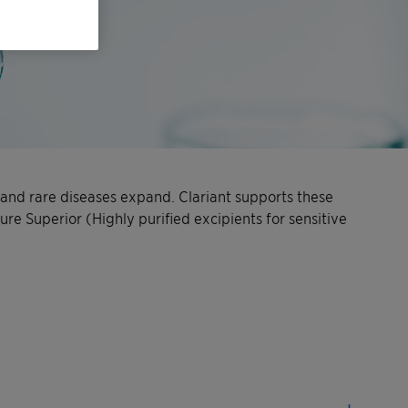
 and rare diseases expand. Clariant supports these
re Superior (Highly purified excipients for sensitive