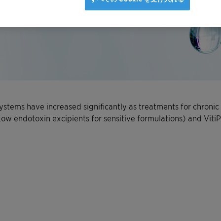
ystems have increased significantly as treatments for chronic
w endotoxin excipients for sensitive formulations) and VitiPu