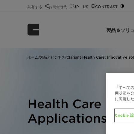
共有する
お問合せ先
JP - US
CONTRAST
製品＆ソリ
ホーム
製品とビジネス
Clariant Health Care: Innovative so
/
/
「すべての
用状況を分
に同意し
Health Care Excip
Applications
Cookie 