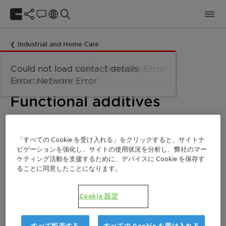
Industrial and Home Care
Could not load taxonomy. Error:
Could not load the organizational
Could not load labels. Error:
Could not load contact details.
Network Error
Network Error.
unit structure. Error: Network Error.
Network Error.
Error: Network Error.
Functional additives
「すべての Cookie を受け入れる」をクリックすると、サイトナ
For more specific needs, Clariant offers a wide range of
ビゲーションを強化し、サイトの使用状況を分析し、弊社のマー
more special products, such as PEGs, special solvents,
ケティング活動を支援するために、デバイスに Cookie を保存す
sequestering agents, corrosion inhibitors and
ることに同意したことになります。
pearlizers.
Cookie 設定
Clariant can also work together with its customers in
joint developments for even more special projects and
needs.
すべて拒否する
すべての Cookie を受け入れる