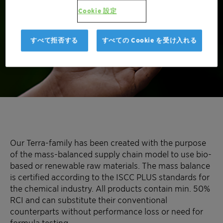
paints & coatings
Cookie 設定
application
すべて拒否する
すべての Cookie を受け入れる
Our Terra-family has been created with the purpose
of the mass-balanced supply chain model to use bio-
based or renewable raw materials. The mass balance
is certified according to the ISCC PLUS standards for
the chemical industry. All products contain min. 50%
RCI and can substitute their conventional
counterparts without performance loss or need for
formula testing.