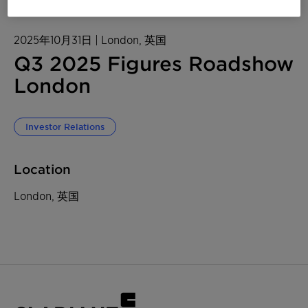
2025年10月31日
| London, 英国
Q3 2025 Figures Roadshow
London
Investor Relations
Location
London, 英国