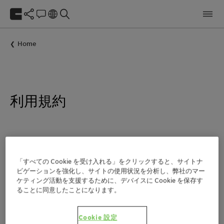
Home
利用規約
クラリアントへようこそ。当ウェブサイトは、クラリア
ント社が所有、運営、管理するものです。当ウェブサイ
「すべての Cookie を受け入れる」をクリックすると、サイトナ
トは、サービスとしてお客様に提供されるものです。当
ビゲーションを強化し、サイトの使用状況を分析し、弊社のマー
ウェブサイトのお客様のご利用を規定する、以下の利用
ケティング活動を支援するために、デバイスに Cookie を保存す
ることに同意したことになります。
規約をよくご確認ください。当社は、何時でも催告なし
に、この利用規約を更新または変更する権利を留保しま
す。最新の利用規約はこちらからご覧いただけます。
Cookie 設定