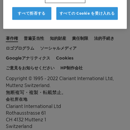
すべて拒否する
すべての Cookie を受け入れる
著作権
普遍妥当性
知的財産
責任制限
法的手続き
ロゴプログラム
ソーシャルメディア
Googleアナリティクス
Cookies
ご意見をお知らせください
HP制作会社
Copyright © 1995 - 2022 Clariant International Ltd,
Muttenz Switzerland.
無断複写・複製・転載禁止。
会社所在地
Clariant International Ltd
Rothausstrasse 61
CH 4132 Muttenz 1
Switzerland