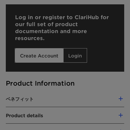
Log in or register to ClariHub for
our full set of product
documentation and more
resources.
Create Account
Login
Product Information
ベネフィット
The use of Emulsogen LCN 070 offers the
Product details
following advantages:
CHEMICAL NAME