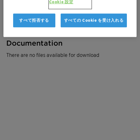
サンプルを注文
Cookie 設定
見積もりを取る
すべて拒否する
すべての Cookie を受け入れる
Documentation
There are no files available for download