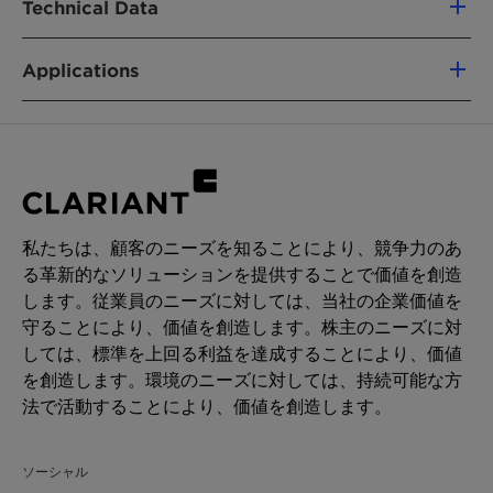
Product properties:
Technical Data
169107-21-5
low VOC
Applications
製品機能
free of alkylphenol ethoxylates (APEO)
Product group:
Fatty alcohol
Nonionic emulsifier
readily biodegradable
ethoxylate
Emulsogen LCN 070 is used as nonionic
easy to handle (liquid material; soluble in
emulsifier for the emulsion polymerization of:
CHEMICAL TYPE
Active content:
100%
water)
FDA approved
Fatty alcohol ethoxylates
Styrene/acrylate dispersions
Appearance:
clear to cloudy
Acrylate dispersions
liquid
用途
Performance in emulsion polymerization:
Vinyl acetate dispersions
私たちは、顧客のニーズを知ることにより、競争力のあ
Butadiene/styrene latex
る革新的なソリューションを提供することで価値を創造
Emulsion polymerization
pH value:
6 - 8
maintains low viscosity of polymer
します。従業員のニーズに対しては、当社の企業価値を
emulsion at different shear rates
Dosage level is 1 -2 % based on monomers.
守ることにより、価値を創造します。株主のニーズに対
Solubility:
soluble in water
enhanced electrolyte stability
しては、標準を上回る利益を達成することにより、価値
improved shelf life (high freeze thaw
を創造します。環境のニーズに対しては、持続可能な方
Density:
approx. 1.00 g/cm3
stability)
法で活動することにより、価値を創造します。
Viscosity:
approx. 100 mPas
ソーシャル
Crystallisation
15 - 20 °C