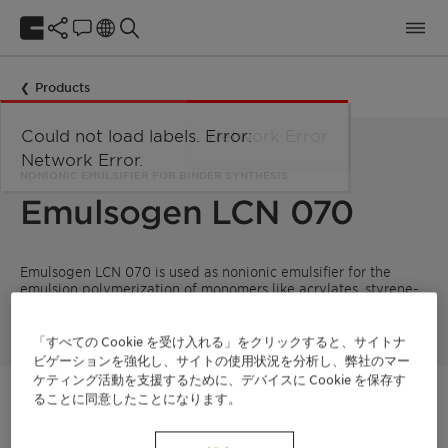
Products
Could not load labels. Error:
Network Error
Network Error.
NONIONIC EMULSIFIER FOR BINDER SYNTHESIS
Emulsogen LCN 070
Emulsogen LCN 070 is used as nonionic emulsifier for the
emulsion polymerization of monomers like acrylates, styrene-
acrylates and vinyl acetate.
「すべての Cookie を受け入れる」をクリックすると、サイトナ
ビゲーションを強化し、サイトの使用状況を分析し、弊社のマー
ケティング活動を支援するために、デバイスに Cookie を保存す
ることに同意したことになります。
ご連絡ください