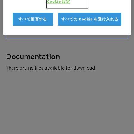
Cookie 設定
ご連絡ください
サンプルを注文
すべて拒否する
すべての Cookie を受け入れる
見積もりを取る
Documentation
There are no files available for download