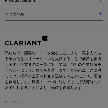
Product details
Excellent compatibility with natural and
synthetic waxes
CHEMICAL NAME
Very good performance of solubilizing
エコラベル
Hydrogenated Ethylhexyl Olivate (and)
crystalline UV filters
Hydrogenated Olive Oil Unsaponifiables
EWG
ISO 16128
Registration China
Good pigment wetting
Vegan
Whole Foods Baseline
製品機能
Emollient
Whole Foods Premium
INCI
Hydrogenated Ethylhexyl Olivate (and)
CHEMICAL TYPE
私たちは、顧客のニーズを知ることにより、競争力のあ
名:
Hydrogenated Olive Oil unsaponifiables
る革新的なソリューションを提供することで価値を創造
Plant Oil
製品機能:
Alternative to silicones, Emollient
します。従業員のニーズに対しては、当社の企業価値を
守ることにより、価値を創造します。株主のニーズに対
再生可能炭素指数(RCI):
92 %
用途
しては、標準を上回る利益を達成することにより、価値
環境ワーキンググループ（EWG）評価:
1
Shower, Liquid Soap
を創造します。環境のニーズに対しては、持続可能な方
Shampoo
パームを含有
法で活動することにより、価値を創造します。
Hair Conditioner
ヴィーガン協会（Vegan Society）ラベルの詳細
Cream, Lotion
は、当社にお問い合わせください。
Color Cosmetics
ソーシャル