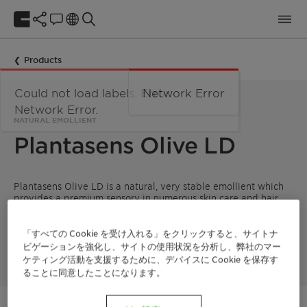
Products
Could not load labels. Error:
Network Error
Network Error.
NATURAL EMOLLIENT
Plantasens Olive LD
Plantasens Olive LD is a natural, very stable emollient which
provides a premium sensory in numerous skin care and hair
care products. The outstanding sensory profile makes it a
sensorial alternative for dimethicone and its very good
solubilization power for crystalline UV filters an ideal choice
「すべての Cookie を受け入れる」をクリックすると、サイトナ
for sun care applications.
ビゲーションを強化し、サイトの使用状況を分析し、弊社のマー
ケティング活動を支援するために、デバイスに Cookie を保存す
ることに同意したことになります。