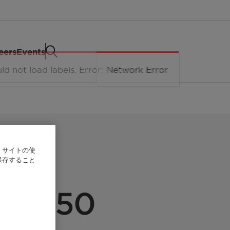
eers
Events
、サイトの使
保存すること
 M 750