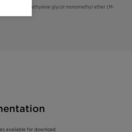
-functional polyethylene glycol monomethyl ether (M-
entation
iles available for download