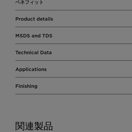
ベネフィット
Low diol content to limit formation of crosslin
Product details
Completely water soluble
製品機能
MSDS and TDS
Intermediate
Please refer to the Material Safety Data Sheet to
Technical Data
用途
very latest safety information.
Lubes and Greases
Applications
Industrial Lubrication
Molar mass [g/mol]
Paint additive manufacturing
Polyglykol M 750 is a raw material for 3rd generat
Construction
Finishing
Diol - concentration [area % HPLC]
Grinding Aids
Delivery form:
Concrete Admixture
Liquid
Hydroxyl value (DIN 53240) [mg KOH/g]
Dry mix mortars
Plaster Boards
Superplasticizer
関連製品