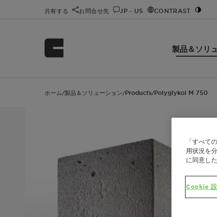
共有する
お問合せ先
JP - US
CONTRAST
製品＆ソリ
ホーム
製品＆ソリューション
Products
Polyglykol M 750
/
/
/
「すべての
用状況を分
に同意し
Cookie 