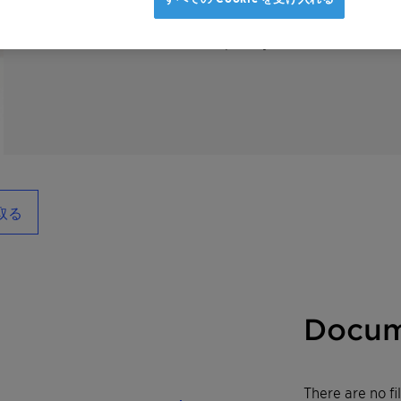
Polyglykol M 750 is a linear, mono hydroxy
PEG) that is completely water soluble.
取る
Docum
There are no f