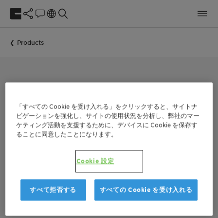
Products
BIOCIDE FOR DRY-FILM PRESERVATION
Nipacide CDI
「すべての Cookie を受け入れる」をクリックすると、サイトナ
ビゲーションを強化し、サイトの使用状況を分析し、弊社のマー
ケティング活動を支援するために、デバイスに Cookie を保存す
Nipacide CDI is an aqueous dispersion, dry film fungicide
ることに同意したことになります。
based on Carbendazim.
Nipacide CDI is recommended for a wide range of coating
Cookie 設定
applications including water-based paints and wood
coatings. It is effective against a wide range of fungal species,
responsible for the discoloration and degradation of surface
すべて拒否する
すべての Cookie を受け入れる
coatings.