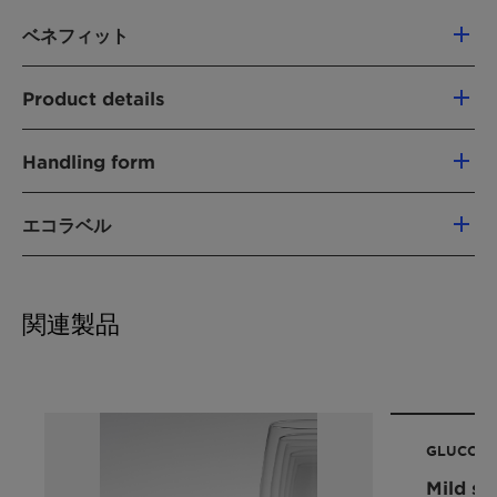
ベネフィット
Great performance: High foam mileage
Product details
and excellent degreasing
Especially suitable for concentrated
製品機能
detergent formulations and gels
Handling form
Mild Surfactant
Very mild to human skin
Paste
Provides pleasant skin feel after manual
エコラベル
CHEMICAL TYPE
dishwashing
Glucamides
Viscosity control: easy to thicken with salt
China Registration
Ecocert Detergents
Formulation flexibility: improves cold
用途
EU Ecoflower
Kosher
Nordic Swan
temperature stability
関連製品
Excellent eco-tox profile: low aqua tox
Hand dishwashing
RSPO MB (PALM-BASED)
Vegan
labelling
Chemical Nature:
Glucamide
PERFORMANCE CLAIMS
製品機能:
Hand Dish Washing Liquid
Mild to skin
GLUCOPU
High foam
再生可能炭素指数(RCI):
95 %
Easy to thicken
Mild su
環境ワーキンググループ（EWG）評価:
-