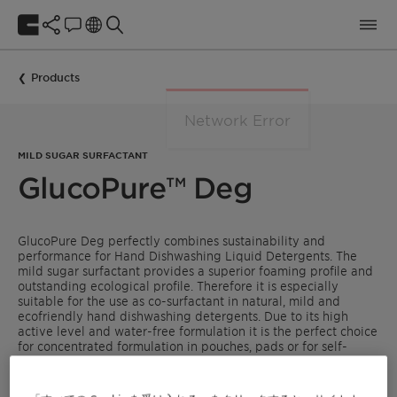
Products
MILD SUGAR SURFACTANT
GlucoPure™ Deg
GlucoPure Deg perfectly combines sustainability and
performance for Hand Dishwashing Liquid Detergents. The
mild sugar surfactant provides a superior foaming profile and
outstanding ecological profile. Therefore it is especially
suitable for the use as co-surfactant in natural, mild and
ecofriendly hand dishwashing detergents. Due to its high
active level and water-free formulation it is the perfect choice
for concentrated formulation in pouches, pads or for self-
dilution.