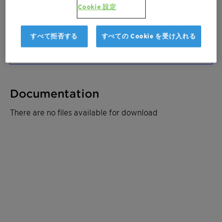
ご連絡ください
Cookie 設定
サンプルを注文
すべて拒否する
すべての Cookie を受け入れる
見積もりを取る
Documentation
There are no files available for download