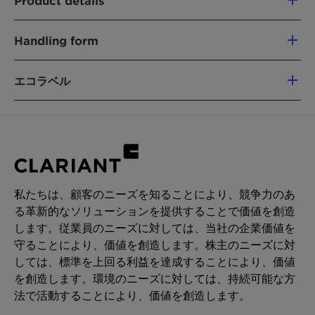
Product details
surface cleaning
Excellent soil removal and soap scum
製品機能
dispersion
Handling form
Mild Surfactant
Gentle to hard surfaces due to superior
Liquid
mildness to plastic or metal surfaces
エコラベル
CHEMICAL TYPE
Avoids corrosion or stress cracking of hard
Glucamides
surfaces
China Registration
Solubilizer for hydrphobic oils and
用途
CleanGredient (Safer Choice)
perfumes
Very mild to human skin
Hard surface cleaning
Ecocert Detergents
EU Ecoflower
Halal
Hand dishwashing
Kosher
Nordic Swan
Laundry pre-treatment
私たちは、顧客のニーズを知ることにより、競争力のあ
る革新的なソリューションを提供することで価値を創造
RSPO MB (PALM-BASED)
Vegan
PERFORMANCE CLAIMS
します。従業員のニーズに対しては、当社の企業価値を
Chemical Nature:
Glucamide
守ることにより、価値を創造します。株主のニーズに対
Mild to skin
製品機能:
Hard Surface Cleaning
しては、標準を上回る利益を達成することにより、価値
Soap scum removal
を創造します。環境のニーズに対しては、持続可能な方
Excellent wetting
再生可能炭素指数(RCI):
93 %
法で活動することにより、価値を創造します。
環境ワーキンググループ（EWG）評価:
-