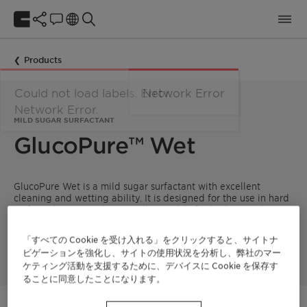
Products
Could not load labels. Error:
Network Error
Network Error.
MILD SUGAR SURFACTANT
GlucoPure™ Wet
GlucoPure Wet is a mild sugar surfactant with excellent
cleaning and wetting ability. It is designed for the use in hard
surface cleaners and especially suitable for bathroom cleaners
with a mild pH value and all purpose cleaners. GlucoPure Wet
combines fast soap scum removal and mildness to plastic or
「すべての Cookie を受け入れる」をクリックすると、サイトナ
metal materials.
ビゲーションを強化し、サイトの使用状況を分析し、弊社のマー
ケティング活動を支援するために、デバイスに Cookie を保存す
ることに同意したことになります。